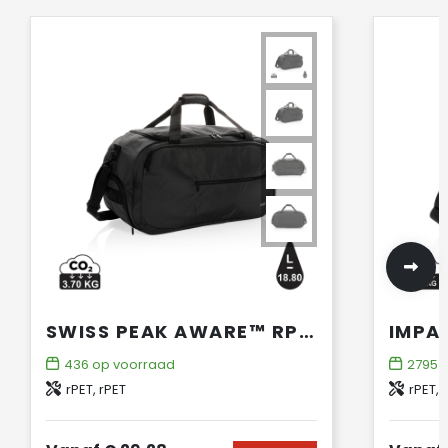
SWISS PEAK AWARE™ RPET SPORTTAS
436
op voorraad
2795
o
rPET, rPET
rPET, 