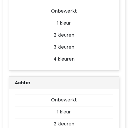
Accessoires voor tassen
Onbewerkt
Duffeltassen
1
Aktetassen
2
Waterbestendige tassen
3
Opvouwbare tassen
4
Goodiebags
Achter
Onbewerkt
1
2