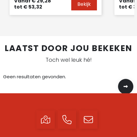
Vanaf
€ 29,28
Vanaf
Bekijk
tot
€ 53,32
tot
€ 3
LAATST DOOR JOU BEKEKEN
Toch wel leuk hé!
Geen resultaten gevonden.