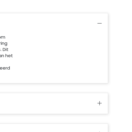
 om
ring
 Dit
an het
neerd