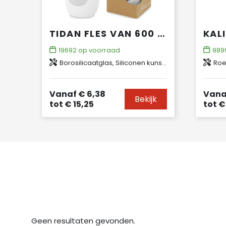
TIDAN FLES VAN 600 ML IN BOROSILICAATGLAS MET SILICONEN GRIP
19692
op voorraad
989
Borosilicaatglas, Siliconen kunststof
Roest
Vanaf
€ 6,38
Vana
Bekijk
tot
€ 15,25
tot
€ 
Geen resultaten gevonden.