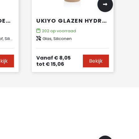
HARPER 700 ML ROESTVRIJSTALEN DRINKFLES MET METALEN LUS
UKIYO GLAZEN HYDRATATIE-TRACKINGFLES MET SLEEVE
202
op voorraad
unststof
Glas, Siliconen
Vanaf
€ 8,05
kijk
Bekijk
tot
€ 15,06