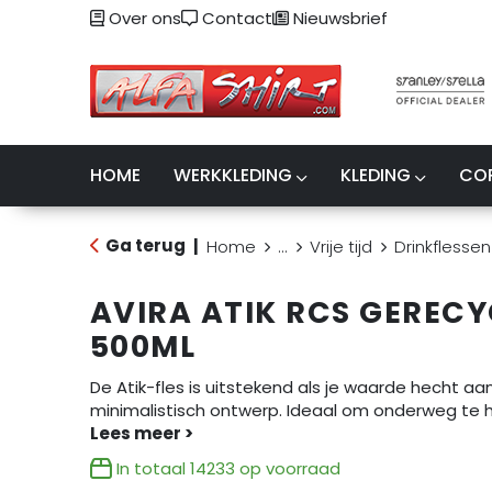
Over ons
Contact
Nieuwsbrief
HOME
WERKKLEDING
KLEDING
CO
Ga terug
|
Home
...
Vrije tijd
Drinkflessen
AVIRA ATIK RCS GERECY
500ML
De Atik-fles is uitstekend als je waarde hecht aa
minimalistisch ontwerp. Ideaal om onderweg te 
In totaal
14233
op voorraad