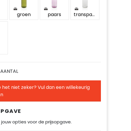
w
groen
paars
transparant
E AANTAL
 het niet zeker? Vul dan een willekeurig
in
OPGAVE
 jouw opties voor de prijsopgave.