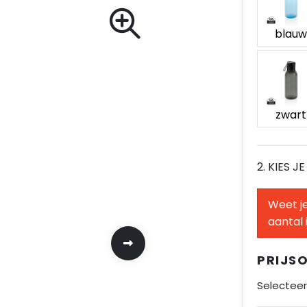
blau
zwart
2. KIES J
Weet je
aantal 
PRIJS
Selecteer