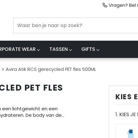
Vragen? Bel m
RPORATE WEAR
TASSEN
GIFTS
Avira Atik RCS gerecycled PET fles 500ML
CLED PET FLES
KIES 
n een lichtgewicht en een
1. KIES J
hydrateren. De body van de
...