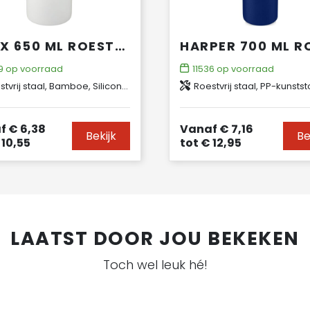
KALIX 650 ML ROESTVRIJSTALEN DRINKFLES
9
op voorraad
11536
op voorraad
vrij staal, Bamboe, Siliconen kunststof
Roestvrij staal, PP-kunststof, Siliconen k
f
€ 6,38
Vanaf
€ 7,16
Bekijk
Be
10,55
tot
€ 12,95
LAATST DOOR JOU BEKEKEN
Toch wel leuk hé!