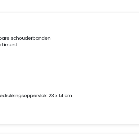
telbare schouderbanden
artiment
·Bedrukkingsoppervlak: 23 x 14 cm