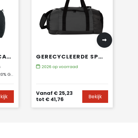
DUFFLE BAG - DE CANVAS REISTAS
GERECYCLEERDE SPORTTAS MET DUBBEL ZIJVAK
s
2026
op voorraad
olyester
Vanaf
€ 25,23
kijk
Bekijk
tot
€ 41,76