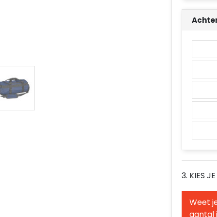
Achte
3. KIES J
Weet je
aantal 