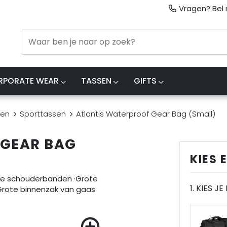
Vragen? Bel m
RPORATE WEAR
TASSEN
GIFTS
sen
Sporttassen
Atlantis Waterproof Gear Bag (Small)
 GEAR BAG
KIES 
bare schouderbanden ·Grote
1. KIES J
Grote binnenzak van gaas