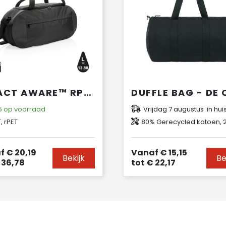
IMPACT AWARE™ RPET MODERNE SPORTTAS
5
op voorraad
Vrijdag 7 augustus in hui
, rPET
80% Gerecycled katoen, 20% Gerecycled p
f
€ 20,19
Vanaf
€ 15,15
Bekijk
Be
 36,78
tot
€ 22,17