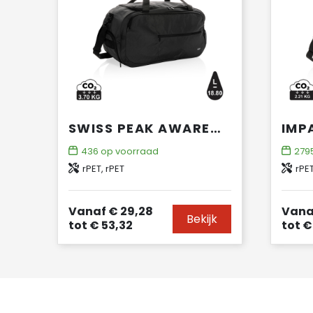
SWISS PEAK AWARE™ RPET SPORTTAS
436
op voorraad
279
rPET, rPET
rPET
Vanaf
€ 29,28
Vana
Bekijk
tot
€ 53,32
tot
€