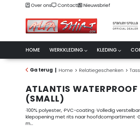
Over ons
Contact
Nieuwsbrief
HOME
WERKKLEDING
KLEDING
CO
Ga terug
|
Home
Relatiegeschenken
Tas
ATLANTIS WATERPROOF
(SMALL)
·100% polyester, ·PVC-coating ·Volledig verstel
klepopening met rits naar hoofdcompartiment ·
m…