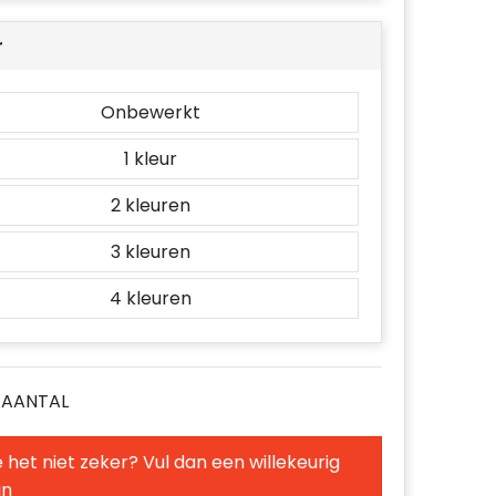
r
Onbewerkt
1
2
3
4
E AANTAL
 het niet zeker? Vul dan een willekeurig
in