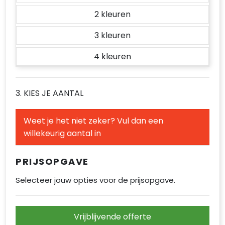
Accessoires voor tassen
2
Duffeltassen
3
Aktetassen
4
Waterbestendige tassen
3. KIES JE AANTAL
Opvouwbare tassen
Weet je het niet zeker? Vul dan een
Goodiebags
willekeurig aantal in
PRIJSOPGAVE
Selecteer jouw opties voor de prijsopgave.
Vrijblijvende offerte