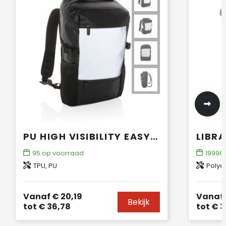
PU HIGH VISIBILITY EASY ACCESS 15.6" LAPTOPRUGZAK
95
op voorraad
19996
TPU, PU
Polye
Vanaf
€ 20,19
Vanaf
Bekijk
tot
€ 36,78
tot
€ 3