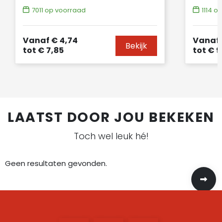
7011
op voorraad
1114
op
Vanaf
€ 4,74
Vanaf
Bekijk
tot
€ 7,85
tot
€ 9
LAATST DOOR JOU BEKEKEN
Toch wel leuk hé!
Geen resultaten gevonden.