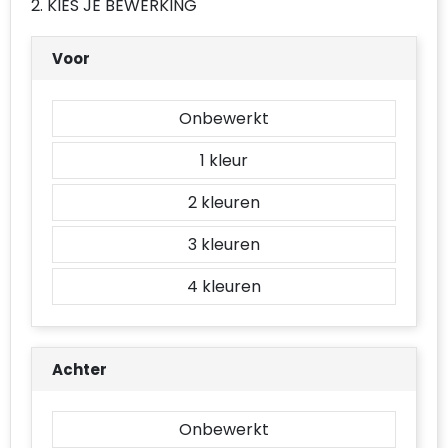
2. KIES JE BEWERKING
Accessoires voor tassen
Voor
Duffeltassen
Aktetassen
Onbewerkt
Waterbestendige tassen
1
Opvouwbare tassen
2
3
Goodiebags
4
Achter
Onbewerkt