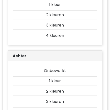
Accessoires voor tassen
1
2
Duffeltassen
3
Aktetassen
4
Waterbestendige tassen
Opvouwbare tassen
Achter
Goodiebags
Onbewerkt
1
2
3