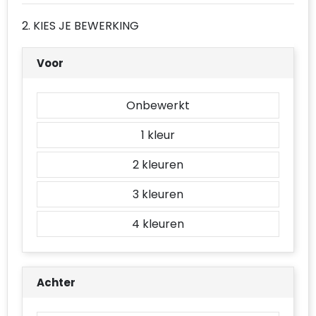
Accessoires voor tassen
2. KIES JE BEWERKING
Duffeltassen
Voor
Aktetassen
Onbewerkt
Waterbestendige tassen
1
Opvouwbare tassen
2
Goodiebags
3
4
Achter