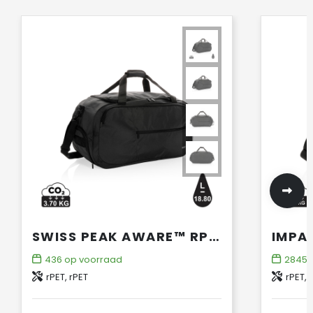
SWISS PEAK AWARE™ RPET SPORTTAS
436
op voorraad
2845
o
rPET, rPET
rPET, 