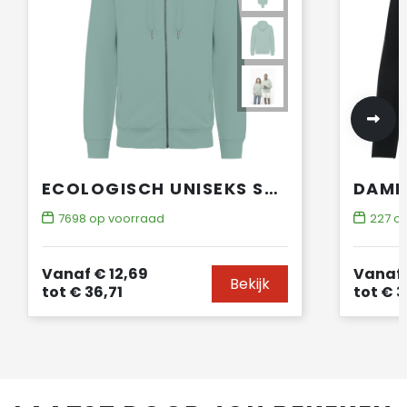
ECOLOGISCH UNISEKS SWEATVEST MET CAPUCHON
7698
op voorraad
227
op
Vanaf
€ 12,69
Vanaf
Bekijk
tot
€ 36,71
tot
€ 3