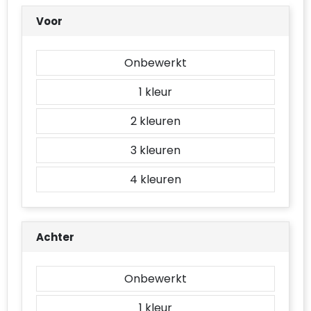
Accessoires voor tassen
Voor
Duffeltassen
Onbewerkt
Aktetassen
1
Waterbestendige tassen
2
Opvouwbare tassen
3
Goodiebags
4
Achter
Onbewerkt
1