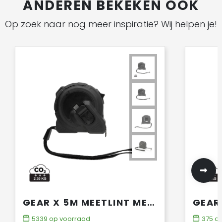
ANDEREN BEKEKEN OOK
Op zoek naar nog meer inspiratie? Wij helpen je!
GEAR X 5M MEETLINT MET SNEL/LANGZAAM RETRACT
5339
op voorraad
375
op