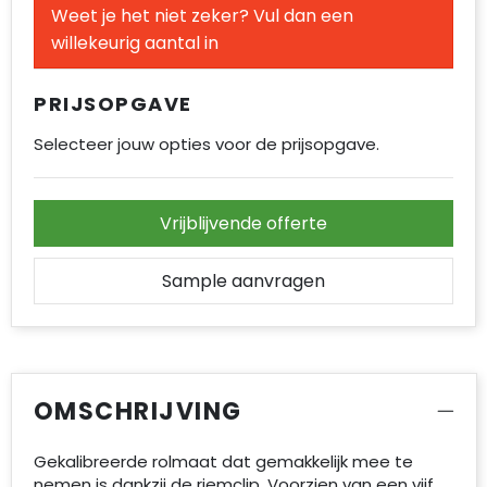
Weet je het niet zeker? Vul dan een
Accessoires voor tassen
willekeurig aantal in
Duffeltassen
PRIJSOPGAVE
Aktetassen
Selecteer jouw opties voor de prijsopgave.
Waterbestendige tassen
Opvouwbare tassen
Vrijblijvende offerte
Goodiebags
Sample aanvragen
OMSCHRIJVING
Gekalibreerde rolmaat dat gemakkelijk mee te
nemen is dankzij de riemclip. Voorzien van een vijf