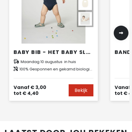
BABY BIB - HET BABY SLABBETJE
BAND
Maandag 10 augustus in huis
100% Gesponnen en gekamd biologisch katoen
Vanaf
€ 3,00
Vanaf
Bekijk
tot
€ 4,40
tot
€ 4