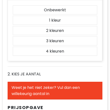
Accessoires voor tassen
Onbewerkt
Duffeltassen
1
Aktetassen
2
Waterbestendige tassen
3
Opvouwbare tassen
4
Goodiebags
2. KIES JE AANTAL
Weet je het niet zeker? Vul dan een
willekeurig aantal in
PRIJSOPGAVE