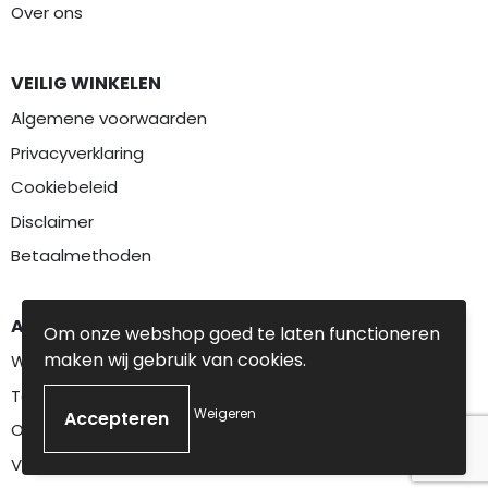
Over ons
VEILIG WINKELEN
Algemene voorwaarden
Privacyverklaring
Cookiebeleid
Disclaimer
Betaalmethoden
AANBEVOLEN CATEGORIEËN
Om onze webshop goed te laten functioneren
maken wij gebruik van cookies.
Werkkleding
Textiel
Weigeren
Overalls
Veiligheidskleding