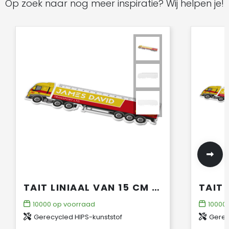
Op zoek naar nog meer inspiratie? Wij helpen je!
TAIT LINIAAL VAN 15 CM IN DE VORM VAN EEN VRACHTWAGEN VAN GERECYCLED PLASTIC
10000
op voorraad
10000
Gerecycled HIPS-kunststof
Gerec