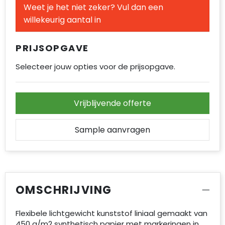
Weet je het niet zeker? Vul dan een
Accessoires voor tassen
willekeurig aantal in
Duffeltassen
PRIJSOPGAVE
Aktetassen
Selecteer jouw opties voor de prijsopgave.
Waterbestendige tassen
Opvouwbare tassen
Vrijblijvende offerte
Goodiebags
Sample aanvragen
OMSCHRIJVING
Flexibele lichtgewicht kunststof liniaal gemaakt van
450 g/m2 synthetisch papier met markeringen in