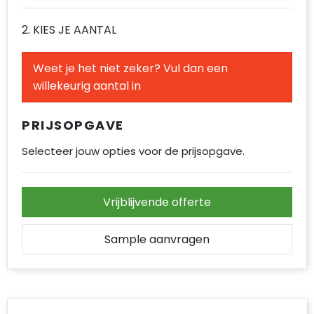
Accessoires voor tassen
2. KIES JE AANTAL
Duffeltassen
Weet je het niet zeker? Vul dan een
Aktetassen
willekeurig aantal in
Waterbestendige tassen
PRIJSOPGAVE
Opvouwbare tassen
Selecteer jouw opties voor de prijsopgave.
Goodiebags
Vrijblijvende offerte
Sample aanvragen