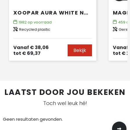
XOOPAR AURA WHITE NOISE SPEAKER GEMAAKT VAN GERECYCLED PLASTIC
1982
op voorraad
459
op
Recycled plastic
Gerec
Vanaf
€ 38,06
Vanaf
Bekijk
tot
€ 69,37
tot
€ 2
LAATST DOOR JOU BEKEKEN
Toch wel leuk hé!
Geen resultaten gevonden.