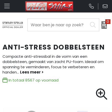
0
Been- en voetbescherming
Badtextiel en Douche
Aanstekers
Opbergtassen
Aanstekers
Bodywarmers
Blazers
Anti-stress
Clutches
Anti-stress
ANTI-STRESS DOBBELSTEEN
Broeken en Rokken
Bodywarmers
Bidons en Sportflessen
Lunchtassen
Bidons en Sportflessen
Compacte anti-stressbal in de vorm van een
dobbelsteen, gemaakt van zacht PU-foam. Ideaal om
Caps, Hoeden en Mutsen
Broeken en Rokken
Elektronica, Gadgets en USB
Crossbody tassen
Elektronica, Gadgets en USB
spanning te verminderen, focus te verbeteren en
handen
...
E.H.B.O.
Caps, Hoeden en Mutsen
Feestartikelen
Boodschappentassen
Feestartikelen
In totaal
8567
op voorraad
Gehoorbescherming
Dekens, Fleecedekens en Kussens
Huis, Tuin en Keuken
Collegetassen
Huis, Tuin en Keuken
Gilets
Gilets
Kantoor en Zakelijk
Documententassen
Kantoor en Zakelijk
Handschoenen en Sjaals
Handschoenen en Sjaals
Kerst
Fietstassen
Kerst