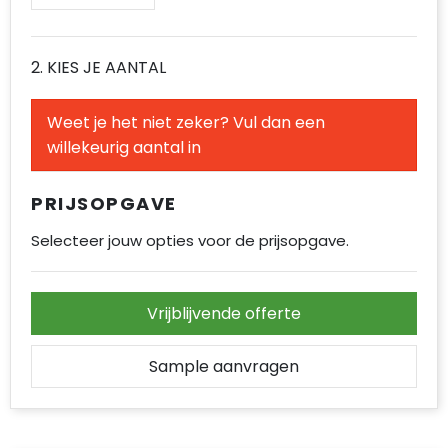
Accessoires voor tassen
Duffeltassen
2. KIES JE AANTAL
Aktetassen
Weet je het niet zeker? Vul dan een
willekeurig aantal in
Waterbestendige tassen
Opvouwbare tassen
PRIJSOPGAVE
Selecteer jouw opties voor de prijsopgave.
Goodiebags
Vrijblijvende offerte
Sample aanvragen