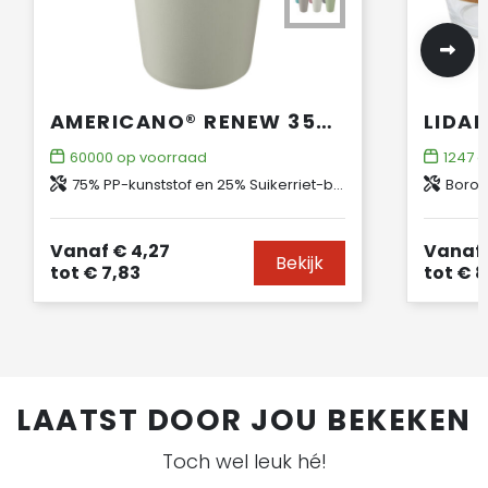
AMERICANO®­­ RENEW 350 ML GEÏSOLEERDE BEKER
60000
op voorraad
1247
o
75% PP-kunststof en 25% Suikerriet-bioplastic
Borosi
Vanaf
€ 4,27
Vanaf
Bekijk
tot
€ 7,83
tot
€ 8
LAATST DOOR JOU BEKEKEN
Toch wel leuk hé!