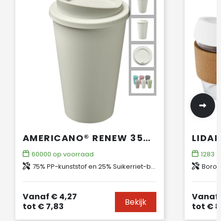
AMERICANO®­­ RENEW 350 ML GEÏSOLEERDE BEKER
60000
op voorraad
1283
o
75% PP-kunststof en 25% Suikerriet-bioplastic
Borosi
Vanaf
€ 4,27
Vanaf
Bekijk
tot
€ 7,83
tot
€ 8