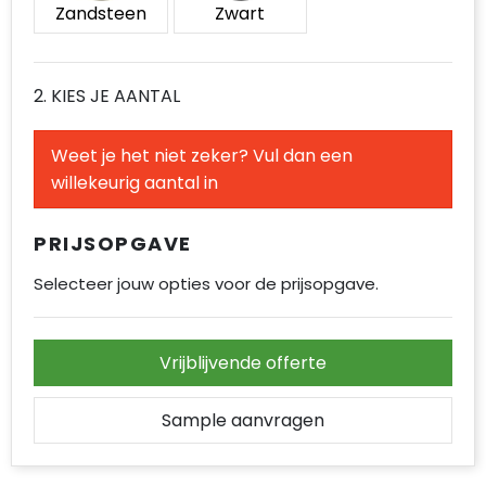
Zandsteen
Zwart
Accessoires voor tassen
Duffeltassen
2. KIES JE AANTAL
Aktetassen
Weet je het niet zeker? Vul dan een
Waterbestendige tassen
willekeurig aantal in
Opvouwbare tassen
PRIJSOPGAVE
Goodiebags
Selecteer jouw opties voor de prijsopgave.
Vrijblijvende offerte
Sample aanvragen