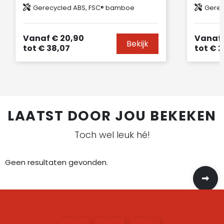
Gerecycled ABS, FSC® bamboe
Gerec
Vanaf
€ 20,90
Vanaf
Bekijk
tot
€ 38,07
tot
€ 2
LAATST DOOR JOU BEKEKEN
Toch wel leuk hé!
Geen resultaten gevonden.