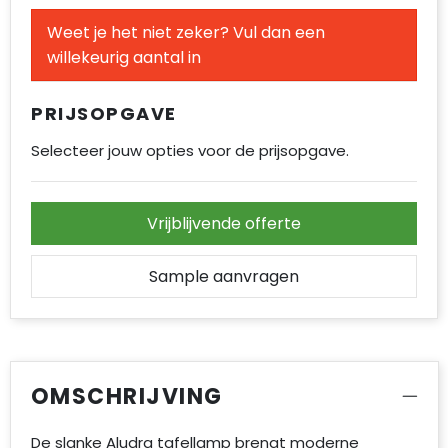
Accessoires voor tassen
Weet je het niet zeker? Vul dan een
willekeurig aantal in
Duffeltassen
Aktetassen
PRIJSOPGAVE
Selecteer jouw opties voor de prijsopgave.
Waterbestendige tassen
Opvouwbare tassen
Vrijblijvende offerte
Goodiebags
Sample aanvragen
OMSCHRIJVING
De slanke Aludra tafellamp brengt moderne