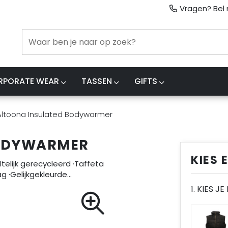
Vragen? Bel m
RPORATE WEAR
TASSEN
GIFTS
Altoona Insulated Bodywarmer
BODYWARMER
KIES 
telijk gerecycleerd ·Taffeta
g ·Gelijkgekleurde…
1. KIES J