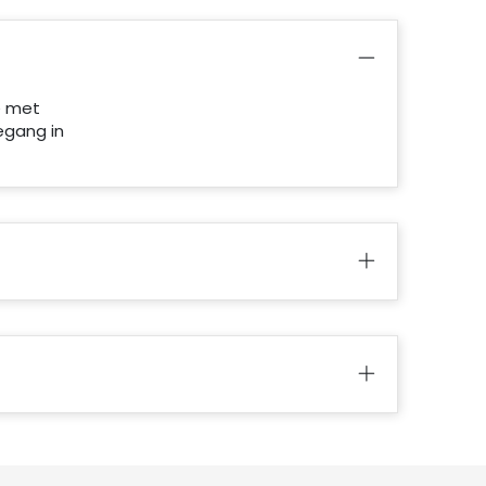
e met
egang in