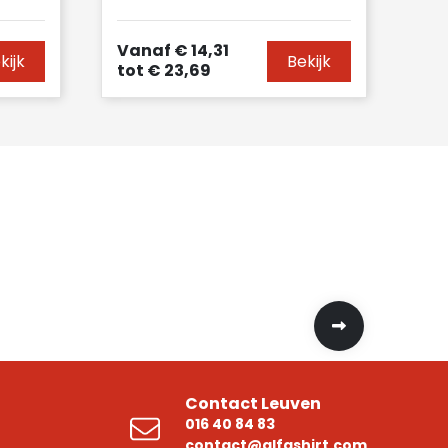
Vanaf
€ 14,31
kijk
Bekijk
tot
€ 23,69
Contact Leuven
016 40 84 83
contact@alfashirt.com