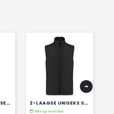
ECOLOGISCHE UNISEKS BODYWARMER VAN MICROFLEECE
2-LAAGSE UNISEKS SOFTSHELL-BODYWARMER
1683
op voorraad