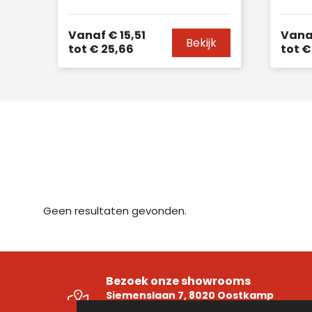
Vanaf
€ 15,51
Vana
Bekijk
tot
€ 25,66
tot
€
Geen resultaten gevonden.
Bezoek onze showrooms
Siemenslaan 7, 8020 Oostkamp
Ambachtenlaan 16 Unit 5, 3001 Heverle