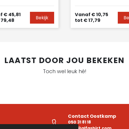
f
€ 45,81
Vanaf
€ 10,75
Bekijk
Be
 79,48
tot
€ 17,79
LAATST DOOR JOU BEKEKEN
Toch wel leuk hé!
Contact Oostkamp
050 31 81 18
e
info@alfashirt.com