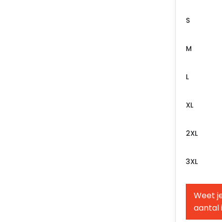
S
M
L
XL
2XL
3XL
Weet je
aantal 