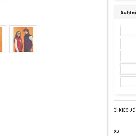
Achte
3. KIES J
XS