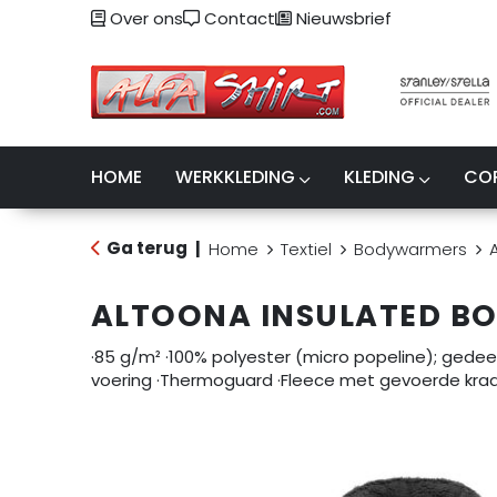
Over ons
Contact
Nieuwsbrief
HOME
WERKKLEDING
KLEDING
CO
Ga terug
|
Home
Textiel
Bodywarmers
ALTOONA INSULATED 
·85 g/m² ·100% polyester (micro popeline); gedeel
voering ·Thermoguard ·Fleece met gevoerde kraa