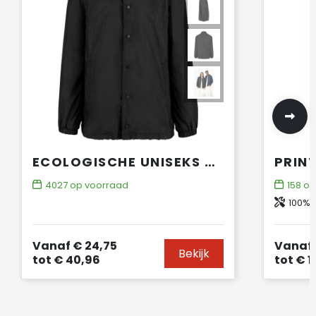
ECOLOGISCHE UNISEKS WINDBREAKER
4027
op voorraad
158
op
100% 
Vanaf
€ 24,75
Vanaf
Bekijk
tot
€ 40,96
tot
€ 1