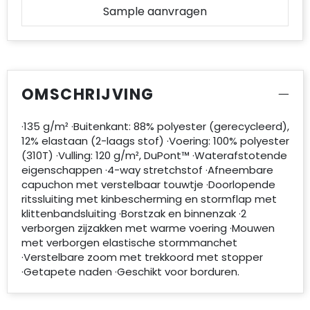
Sample aanvragen
OMSCHRIJVING
·135 g/m² ·Buitenkant: 88% polyester (gerecycleerd),
12% elastaan (2-laags stof) ·Voering: 100% polyester
(310T) ·Vulling: 120 g/m², DuPont™ ·Waterafstotende
eigenschappen ·4-way stretchstof ·Afneembare
capuchon met verstelbaar touwtje ·Doorlopende
ritssluiting met kinbescherming en stormflap met
klittenbandsluiting ·Borstzak en binnenzak ·2
verborgen zijzakken met warme voering ·Mouwen
met verborgen elastische stormmanchet
·Verstelbare zoom met trekkoord met stopper
·Getapete naden ·Geschikt voor borduren.