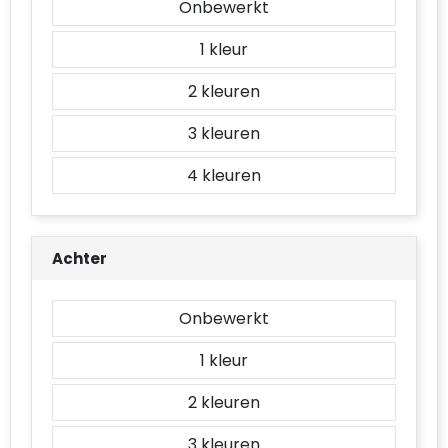
Onbewerkt
Accessoires voor tassen
1
Duffeltassen
2
Aktetassen
3
Waterbestendige tassen
4
Opvouwbare tassen
Goodiebags
Achter
Onbewerkt
1
2
3