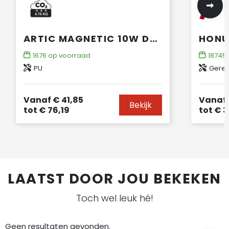
ARTIC MAGNETIC 10W DRAADLOOS OPLAADBAAR A5-NOTITIEBOEK
1676
op voorraad
18745
PU
Gerec
Vanaf
€ 41,85
Vanaf
Bekijk
tot
€ 76,19
tot
€ 3
LAATST DOOR JOU BEKEKEN
Toch wel leuk hé!
Geen resultaten gevonden.