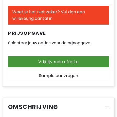
Accessoires voor tassen
Weet je het niet zeker? Vul dan een
Duffeltassen
willekeurig aantal in
Aktetassen
PRIJSOPGAVE
Waterbestendige tassen
Selecteer jouw opties voor de prijsopgave.
Opvouwbare tassen
Vrijblijvende offerte
Goodiebags
Sample aanvragen
OMSCHRIJVING