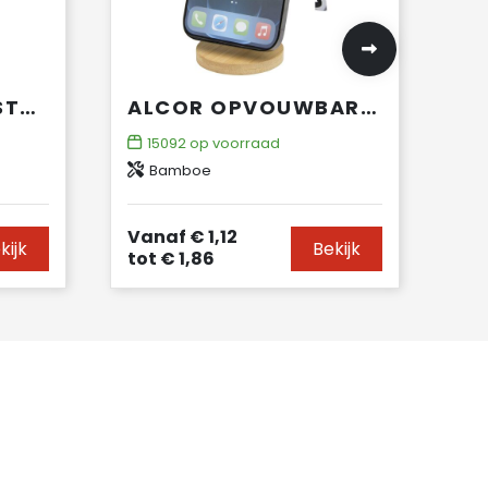
ALGOL TELEFOONSTANDAARD EN FIDGETSPEELTJE VAN GERECYCLED PLASTIC MET BAMBOEDETAILS
ALCOR OPVOUWBARE MAGNETISCHE TELEFOONSTANDAARD VAN GERECYCLED PLASTIC MET BAMBOEDETAILS
15092
op voorraad
Bamboe
Vanaf
€ 1,12
kijk
Bekijk
tot
€ 1,86