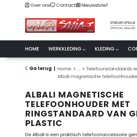
Over ons
Contact
Nieuwsbrief
HOME
WERKKLEDING
KLEDING
CO
Ga terug
|
Home
...
Telefoonstandaards e
Albali magnetische telefoonhouder
ALBALI MAGNETISCHE
TELEFOONHOUDER MET
RINGSTANDAARD VAN G
PLASTIC
De Albali is een praktisch telefoonaccessoire g