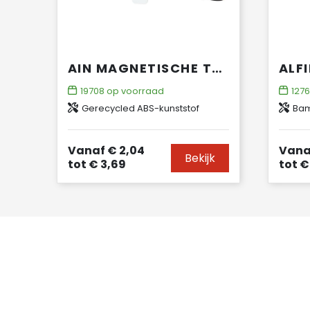
AIN MAGNETISCHE TELEFOONSTANDAARD VAN GERECYCLED PLASTIC MET FLESOPENER
19708
op voorraad
127
Gerecycled ABS-kunststof
Bamb
Vanaf
€ 2,04
Vana
Bekijk
tot
€ 3,69
tot
€