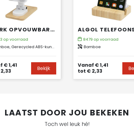
ALFIRK OPVOUWBARE BUREAUTELEFOONSTANDAARD VAN GERECYCLED PLASTIC MET BAMBOEDETAILS
63
op voorraad
8479
op voorraad
oe, Gerecycled ABS-kunststof
Bamboe
f
€ 1,41
Vanaf
€ 1,41
Bekijk
Be
 2,33
tot
€ 2,33
LAATST DOOR JOU BEKEKEN
Toch wel leuk hé!