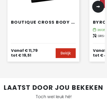
BOUTIQUE CROSS BODY PHONE POUCH
36135
GRS-ge
Vanaf
€ 11,79
Vanaf
Bekijk
tot
€ 19,51
tot
€ 4
LAATST DOOR JOU BEKEKEN
Toch wel leuk hé!