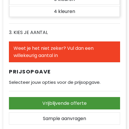
Accessoires voor tassen
4
Duffeltassen
Aktetassen
3. KIES JE AANTAL
Waterbestendige tassen
Weet je het niet zeker? Vul dan een
willekeurig aantal in
Opvouwbare tassen
Goodiebags
PRIJSOPGAVE
Selecteer jouw opties voor de prijsopgave.
Vrijblijvende offerte
Sample aanvragen