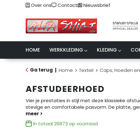
Over ons
Contact
Nieuwsbrief
HOME
WERKKLEDING
KLEDING
CO
Ga terug
|
Home
Textiel
Caps, Hoeden en
AFSTUDEERHOED
Vier je prestaties in stijl met deze klassieke afs
stevige en comfortabele pasvorm. De platte, ge
In totaal
26873
op voorraad