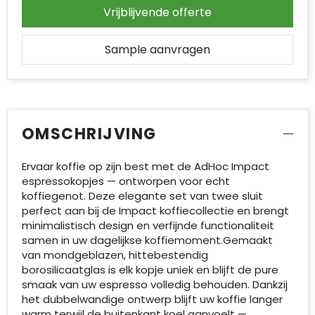
Accessoires voor tassen
Vrijblijvende offerte
Duffeltassen
Sample aanvragen
Aktetassen
Waterbestendige tassen
OMSCHRIJVING
Opvouwbare tassen
Ervaar koffie op zijn best met de AdHoc Impact
Goodiebags
espressokopjes — ontworpen voor echt
koffiegenot. Deze elegante set van twee sluit
perfect aan bij de Impact koffiecollectie en brengt
minimalistisch design en verfijnde functionaliteit
samen in uw dagelijkse koffiemoment.Gemaakt
van mondgeblazen, hittebestendig
borosilicaatglas is elk kopje uniek en blijft de pure
smaak van uw espresso volledig behouden. Dankzij
het dubbelwandige ontwerp blijft uw koffie langer
warm terwijl de buitenkant koel aanvoelt —