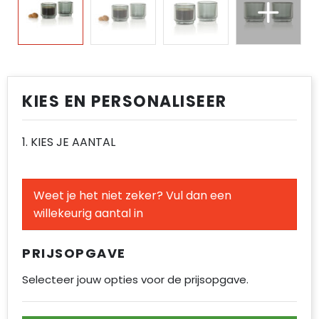
Regenkleding
Vesten
Spellen voor binnen en buiten
Reistassen
Spellen voor binnen en buiten
Restauranttextiel
Sport
Rugzakken
Sport
Schoenen
Tassen
Schoenentassen
Tassen
KIES EN PERSONALISEER
Schorten en Sloven
Veiligheid, Auto en Fiets
Schoudertassen
Veiligheid, Auto en Fiets
Sweaters
Vrije tijd en Strand
Sporttassen
Vrije tijd en Strand
1. KIES JE AANTAL
T-Shirts
Strandtassen
Weet je het niet zeker? Vul dan een
Veiligheidsvesten en Veiligheidshesjes
Tablettassen
willekeurig aantal in
Vesten
Toilettassen
PRIJSOPGAVE
Draagtassen
Selecteer jouw opties voor de prijsopgave.
Reistassensets