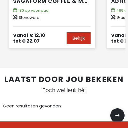
SAGAFORM COFFEE & MORE ESPRESSO KOPJES 4ST. 100ML
180
op voorraad
469
op
Stoneware
Glas
Vanaf
€ 12,10
Vanaf
Bekijk
tot
€ 22,07
tot
€ 1
LAATST DOOR JOU BEKEKEN
Toch wel leuk hé!
Geen resultaten gevonden.