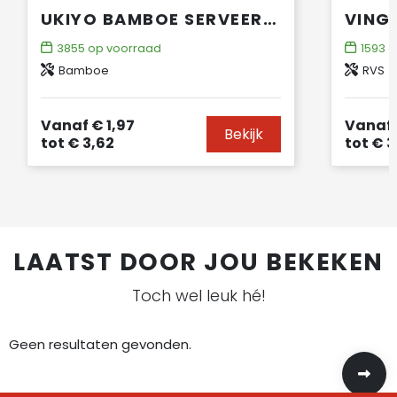
UKIYO BAMBOE SERVEERTANG
3855
op voorraad
1593
o
Bamboe
RVS
Vanaf
€ 1,97
Vanaf
Bekijk
tot
€ 3,62
tot
€ 3
LAATST DOOR JOU BEKEKEN
Toch wel leuk hé!
Geen resultaten gevonden.