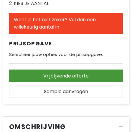
2. KIES JE AANTAL
Accessoires voor tassen
Duffeltassen
Weet je het niet zeker? Vul dan een
willekeurig aantal in
Aktetassen
PRIJSOPGAVE
Waterbestendige tassen
Selecteer jouw opties voor de prijsopgave.
Opvouwbare tassen
Goodiebags
Vrijblijvende offerte
Sample aanvragen
OMSCHRIJVING