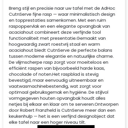
Breng stijl en precisie naar uw tafel met de AdHoc
CutnServe fijne rasp — waar minimalistisch design
en topprestaties samenkomen. Met een ruim
raspoppervlak en een elegante opvangbak van
acaciahout combineert deze verfijnde tool
functionaliteit met presentatie.Gemaakt van
hoogwaardig zwart roestvrij staal en warm
acaciahout biedt CutnServe de perfecte balans
tussen moderne elegantie en natuurlijke charme.
De vlijmscherpe rasp zorgt voor moeiteloos en
efficiënt raspen van bijvoorbeeld harde kaas,
chocolade of noten.Het raspblad is stevig
bevestigd, maar eenvoudig uitneembaar en
vaatwasmachinebestendig, wat zorgt voor
optimaal gebruiksgemak en hygiëne. De stijlvol
vormgegeven houten opvangbak houdt alles
netjes bij elkaar en klaar om te serveren.Ontworpen
door Robert Franzheld is CutnServe meer dan een
keukenhulp — het is een verfijnd designobject dat
elke tafel naar een hoger niveau tilt.