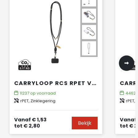
CARRYLOOP RCS RPET VERSTELBARE LANYARD MET TELEFOONHOUDER
11237
op voorraad
4462
rPET, Zinklegering
rPET, 
Vanaf
€ 1,53
Vanaf
Bekijk
tot
€ 2,80
tot
€ 2