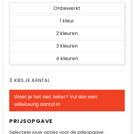
Accessoires voor tassen
Onbewerkt
Duffeltassen
1
Aktetassen
2
3
Waterbestendige tassen
4
Opvouwbare tassen
Goodiebags
3. KIES JE AANTAL
Weet je het niet zeker? Vul dan een
willekeurig aantal in
PRIJSOPGAVE
Selecteer jouw opties voor de prijsopgave.