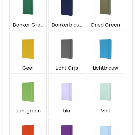
Accessoires voor tassen
Duffeltassen
Donker Groen
Donkerblauw
Dried Green
Aktetassen
Waterbestendige tassen
Opvouwbare tassen
Geel
Licht Grijs
Lichtblauw
Goodiebags
Lichtgroen
Lila
Mint