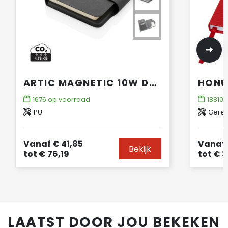
ARTIC MAGNETIC 10W DRAADLOOS OPLAADBAAR A5-NOTITIEBOEK
1676
op voorraad
188105
PU
Gerec
Vanaf
€ 41,85
Vanaf
Bekijk
tot
€ 76,19
tot
€ 3
LAATST DOOR JOU BEKEKEN