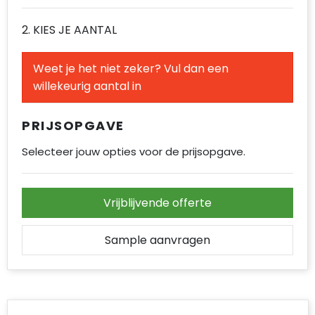
Accessoires voor tassen
2. KIES JE AANTAL
Duffeltassen
Weet je het niet zeker? Vul dan een
Aktetassen
willekeurig aantal in
Waterbestendige tassen
PRIJSOPGAVE
Opvouwbare tassen
Selecteer jouw opties voor de prijsopgave.
Goodiebags
Vrijblijvende offerte
Sample aanvragen