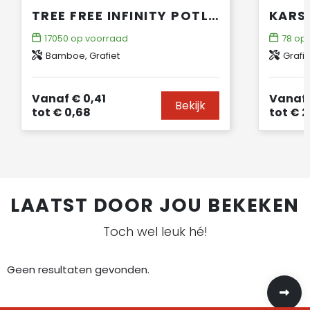
TREE FREE INFINITY POTLOOD
17050
op voorraad
78
op 
Bamboe, Grafiet
Grafie
Vanaf
€ 0,41
Vanaf
Bekijk
tot
€ 0,68
tot
€ 2
LAATST DOOR JOU BEKEKEN
Toch wel leuk hé!
Geen resultaten gevonden.