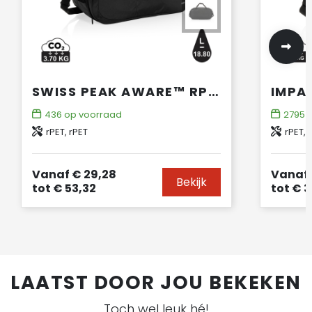
SWISS PEAK AWARE™ RPET SPORTTAS
436
op voorraad
2795
o
rPET, rPET
rPET, 
Vanaf
€ 29,28
Vanaf
Bekijk
tot
€ 53,32
tot
€ 3
LAATST DOOR JOU BEKEKEN
Toch wel leuk hé!