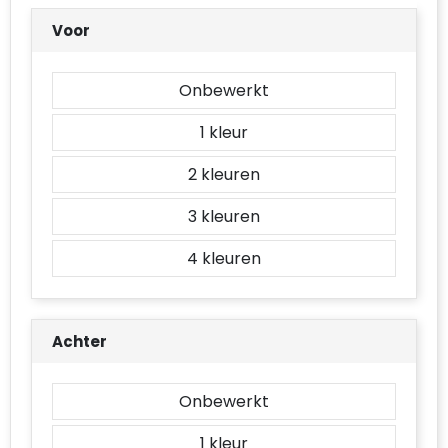
Accessoires voor tassen
Voor
Duffeltassen
Onbewerkt
Aktetassen
1
Waterbestendige tassen
2
Opvouwbare tassen
3
Goodiebags
4
Achter
Onbewerkt
1