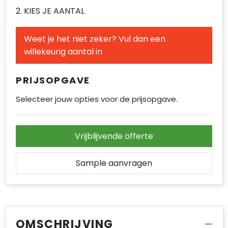
Accessoires voor tassen
2. KIES JE AANTAL
Duffeltassen
Weet je het niet zeker? Vul dan een
willekeurig aantal in
Aktetassen
Waterbestendige tassen
PRIJSOPGAVE
Selecteer jouw opties voor de prijsopgave.
Opvouwbare tassen
Goodiebags
Vrijblijvende offerte
Sample aanvragen
OMSCHRIJVING