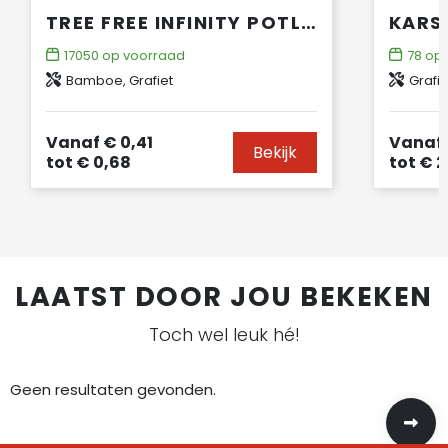
TREE FREE INFINITY POTLOOD
17050
op voorraad
78
op 
Bamboe, Grafiet
Grafie
Vanaf
€ 0,41
Vanaf
Bekijk
tot
€ 0,68
tot
€ 2
LAATST DOOR JOU BEKEKEN
Toch wel leuk hé!
Geen resultaten gevonden.