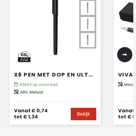
X6 PEN MET DOP EN ULTRA GLIDE INKT
93603
op voorraad
Messi
ABS, Metaal
Vanaf
€ 0,74
Vanaf
Bekijk
tot
€ 1,34
tot
€ 8