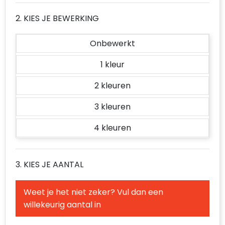
Accessoires voor tassen
2. KIES JE BEWERKING
Duffeltassen
Onbewerkt
Aktetassen
1
Waterbestendige tassen
2
Opvouwbare tassen
3
Goodiebags
4
3. KIES JE AANTAL
Weet je het niet zeker? Vul dan een
willekeurig aantal in