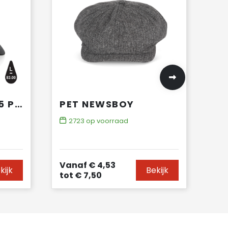
IMPACT AWARE™ 5 PANEL RECYCLED KATOENEN TRUCKERCAP
PET NEWSBOY
2723
op voorraad
Vanaf
€ 4,53
kijk
Bekijk
tot
€ 7,50