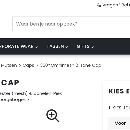
Vragen? Bel m
RPORATE WEAR
TASSEN
GIFTS
 Mutsen
Caps
360° Omnimesh 2-Tone Cap
 CAP
KIES 
ester (mesh) ·6 panelen ·Piek
 ·Voorgebogen k…
1. KIES J
Voor