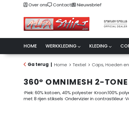
Over ons
Contact
Nieuwsbrief
HOME
WERKKLEDING
KLEDING
CO
Ga terug
|
Home
Textiel
Caps, Hoeden en
360° OMNIMESH 2-TONE
·Piek: 60% katoen, 40% polyester ·Kroon:100% poly
met 8 rijen stiksels ·Ondervizier in contrastkleur