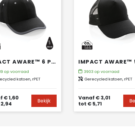
IMPACT AWARE™ 6 PANEL 280GR RECYCLED KATOEN CAP MET BIES
19
op voorraad
3903
op voorraad
ecycled katoen, rPET
Gerecycled katoen, rPET
f
€ 1,60
Vanaf
€ 3,01
Bekijk
Be
 2,94
tot
€ 5,71