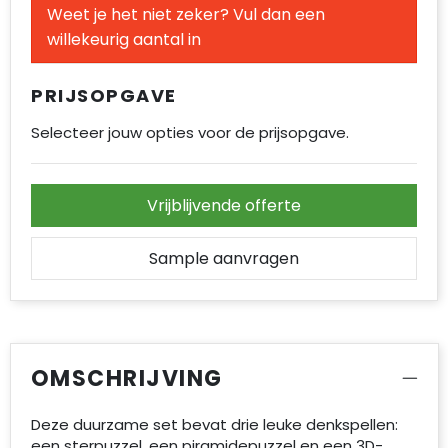
Weet je het niet zeker? Vul dan een
Accessoires voor tassen
willekeurig aantal in
Duffeltassen
PRIJSOPGAVE
Aktetassen
Selecteer jouw opties voor de prijsopgave.
Waterbestendige tassen
Opvouwbare tassen
Vrijblijvende offerte
Goodiebags
Sample aanvragen
OMSCHRIJVING
Deze duurzame set bevat drie leuke denkspellen:
een sterpuzzel, een piramidepuzzel en een 3D-