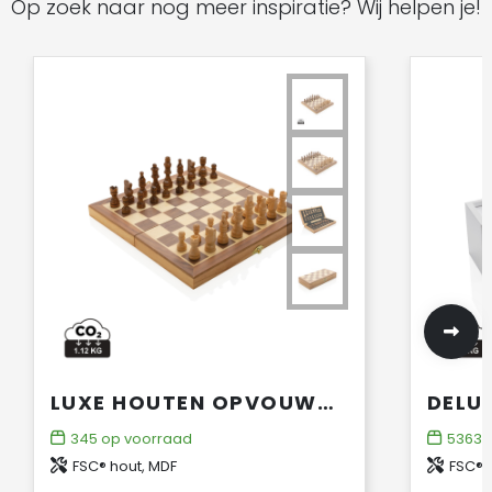
Op zoek naar nog meer inspiratie? Wij helpen je!
LUXE HOUTEN OPVOUWBAAR SCHAAKSPEL
345
op voorraad
5363
o
FSC® hout, MDF
FSC® 