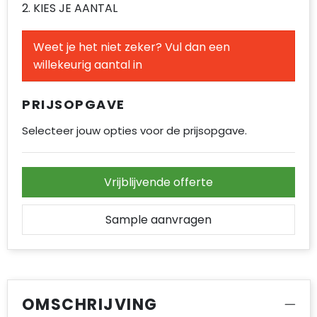
2. KIES JE AANTAL
Accessoires voor tassen
Duffeltassen
Weet je het niet zeker? Vul dan een
willekeurig aantal in
Aktetassen
PRIJSOPGAVE
Waterbestendige tassen
Selecteer jouw opties voor de prijsopgave.
Opvouwbare tassen
Goodiebags
Vrijblijvende offerte
Sample aanvragen
OMSCHRIJVING