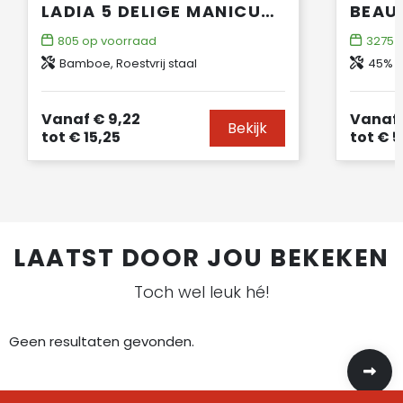
LADIA 5 DELIGE MANICURESET VAN BAMBOE
BEAU
805
op voorraad
3275
o
Bamboe, Roestvrij staal
45% Gerecycled 
Vanaf
€ 9,22
Vanaf
Bekijk
tot
€ 15,25
tot
€ 5
LAATST DOOR JOU BEKEKEN
Toch wel leuk hé!
Geen resultaten gevonden.