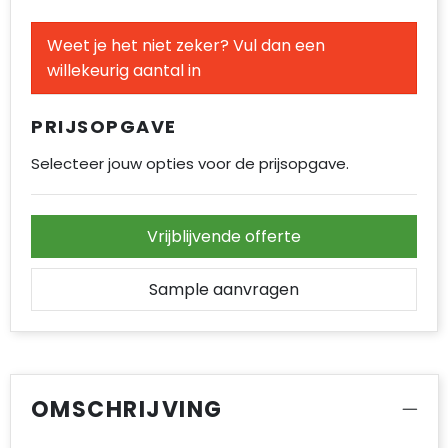
Accessoires voor tassen
Weet je het niet zeker? Vul dan een
Duffeltassen
willekeurig aantal in
Aktetassen
PRIJSOPGAVE
Waterbestendige tassen
Selecteer jouw opties voor de prijsopgave.
Opvouwbare tassen
Vrijblijvende offerte
Goodiebags
Sample aanvragen
OMSCHRIJVING