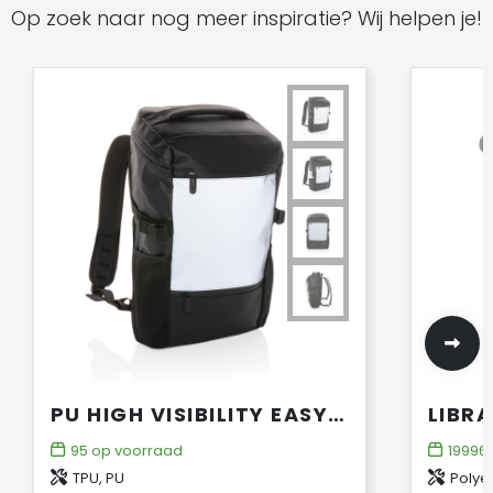
Op zoek naar nog meer inspiratie? Wij helpen je!
PU HIGH VISIBILITY EASY ACCESS 15.6" LAPTOPRUGZAK
95
op voorraad
19996
TPU, PU
Polye