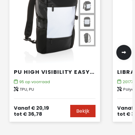
PU HIGH VISIBILITY EASY ACCESS 15.6" LAPTOPRUGZAK
95
op voorraad
20177
TPU, PU
Polye
Vanaf
€ 20,19
Vanaf
Bekijk
tot
€ 36,78
tot
€ 3