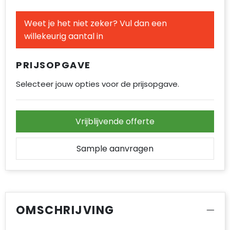
Accessoires voor tassen
Weet je het niet zeker? Vul dan een
Duffeltassen
willekeurig aantal in
Aktetassen
PRIJSOPGAVE
Waterbestendige tassen
Selecteer jouw opties voor de prijsopgave.
Opvouwbare tassen
Vrijblijvende offerte
Goodiebags
Sample aanvragen
OMSCHRIJVING