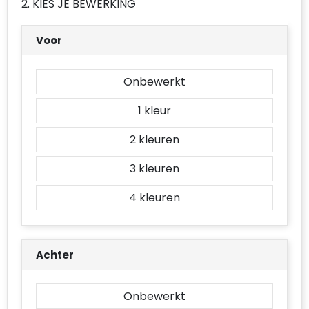
2. KIES JE BEWERKING
Accessoires voor tassen
Voor
Duffeltassen
Aktetassen
Onbewerkt
Waterbestendige tassen
1
Opvouwbare tassen
2
3
Goodiebags
4
Achter
Onbewerkt