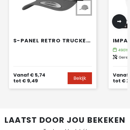
S-PANEL RETRO TRUCKER CAP
49019
Gerec
Vanaf
€ 5,74
Vanaf
Bekijk
tot
€ 9,49
tot
€ 2
LAATST DOOR JOU BEKEKEN