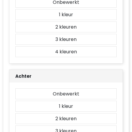
Onbewerkt
Accessoires voor tassen
1
Duffeltassen
2
Aktetassen
3
Waterbestendige tassen
4
Opvouwbare tassen
Goodiebags
Achter
Onbewerkt
1
2
3