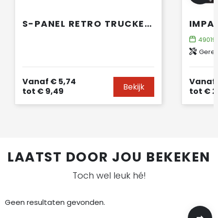
S-PANEL RETRO TRUCKER CAP
49019
Gerec
Vanaf
€ 5,74
Vanaf
Bekijk
tot
€ 9,49
tot
€ 2
LAATST DOOR JOU BEKEKEN
Toch wel leuk hé!
Geen resultaten gevonden.