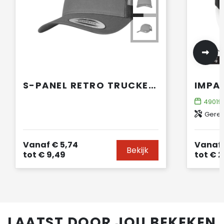
S-PANEL RETRO TRUCKER CAP
49019
Gerec
Vanaf
€ 5,74
Vanaf
Bekijk
tot
€ 9,49
tot
€ 2
LAATST DOOR JOU BEKEKEN