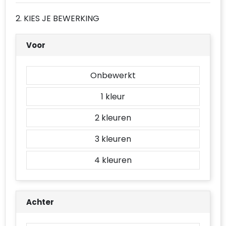
Accessoires voor tassen
2. KIES JE BEWERKING
Duffeltassen
Voor
Aktetassen
Onbewerkt
Waterbestendige tassen
1
Opvouwbare tassen
2
Goodiebags
3
4
Achter