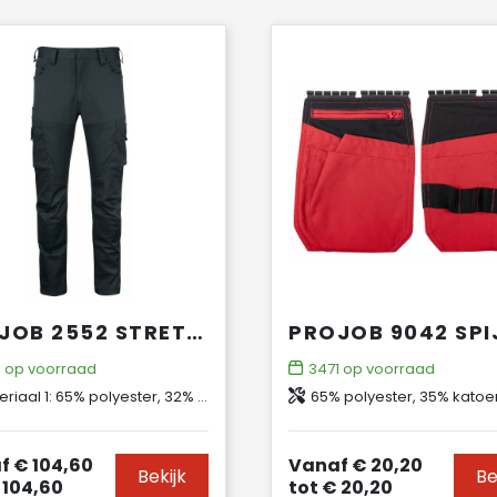
PROJOB 2552 STRETCHBROEK MET KNIEZAKKEN
8
op voorraad
3471
op voorraad
: 65% polyester, 32% katoen, 3% spandex, 220 g/m2 Materiaal 2: 90% nylon, 10% spandex
65% polyester, 35% katoen Verstevigingen: 100% polyami
f
€ 104,60
Vanaf
€ 20,20
Bekijk
Be
 104,60
tot
€ 20,20