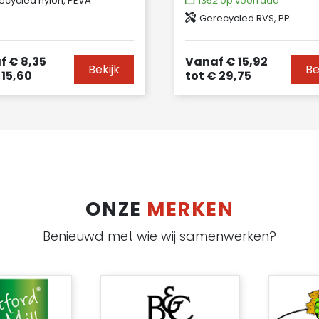
ecycled nylon, PEVA
1352
op voorraad
Gerecycled RVS, PP
f
€ 8,35
Vanaf
€ 15,92
Bekijk
Be
15,60
tot
€ 29,75
ONZE
MERKEN
Benieuwd met wie wij samenwerken?