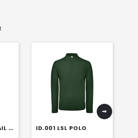
t
NORDIC DRIFT TRAIL RCS GEISOLEERDE SLUITBARE SPORTFLES 740ML
ID.001 LSL POLO