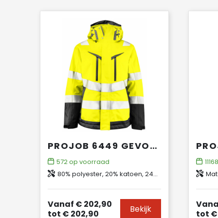
PROJOB 6449 GEVOERDE SIGNALISATIEJAS DAMES EN ISO 20471 KLASSE 2/3
572
op voorraad
1116
80% polyester, 20% katoen, 245 g/m²
Materiaal 1
Vanaf
€ 202,90
Vana
Bekijk
tot
€ 202,90
tot
€