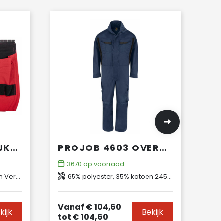
PROJOB 9042 SPIJKERZAKKEN
PROJOB 4603 OVERALL
3670
op voorraad
de Cordura®
65% polyester, 35% katoen 245 g/m²
Vanaf
€ 104,60
kijk
Bekijk
tot
€ 104,60