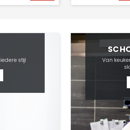
SCHO
iedere stijl
Van keuken
sl