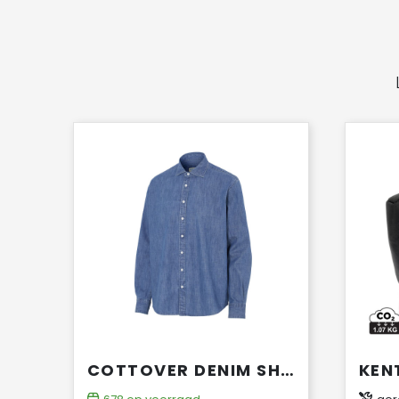
COTTOVER DENIM SHIRT COMFORT MAN - GOTS GECERTIFICEERD