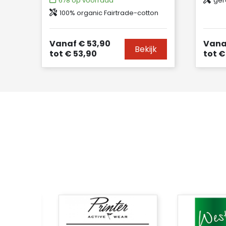
678
op voorraad
ger
100% organic Fairtrade-cotton
Vanaf
€ 53,90
Vana
Bekijk
tot
€ 53,90
tot
€ 