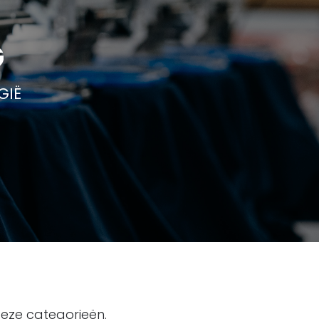
G
GIË
deze categorieën.